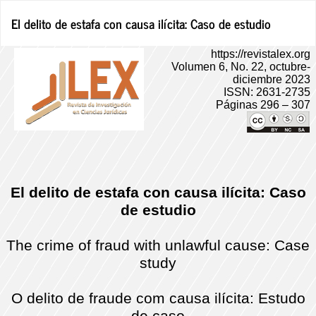
Volver
El delito de estafa con causa ilícita: Caso de estudio
a
los
detalles
del
artículo