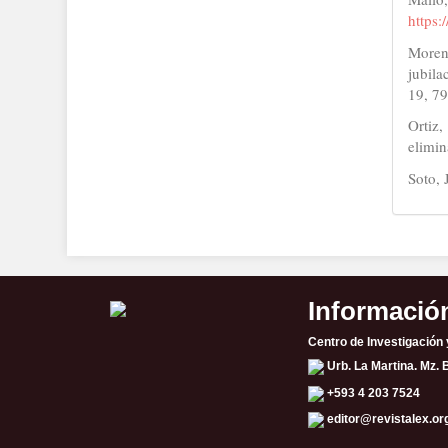
https:
Moreno
jubila
19, 7
Ortiz
elimin
Soto, 
Informació
Centro de Investigación
Urb. La Martina. Mz. 
+593 4 203 7524
editor@revistalex.or