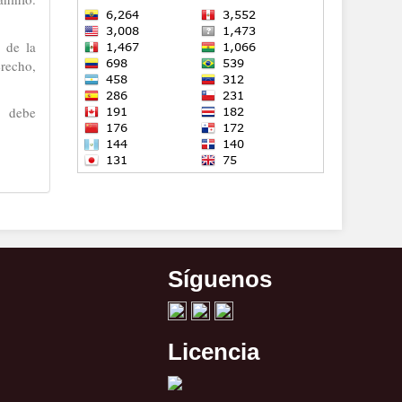
y de la
erecho,
o debe
Síguenos
Licencia