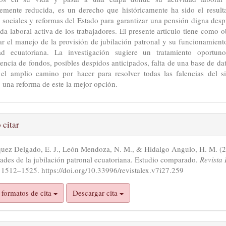
lemente reducida, es un derecho que históricamente ha sido el result
 sociales y reformas del Estado para garantizar una pensión digna des
da laboral activa de los trabajadores. El presente artículo tiene como o
ar el manejo de la provisión de jubilación patronal y su funcionamient
dad ecuatoriana. La investigación sugiere un tratamiento oportun
tencia de fondos, posibles despidos anticipados, falta de una base de dat
el amplio camino por hacer para resolver todas las falencias del si
 una reforma de este la mejor opción.
alles
citar
quez Delgado, E. J., León Mendoza, N. M., & Hidalgo Angulo, H. M. (2
ículo
ades de la jubilación patronal ecuatoriana. Estudio comparado.
Revista 
, 1512–1525. https://doi.org/10.33996/revistalex.v7i27.259
formatos de cita
Descargar cita