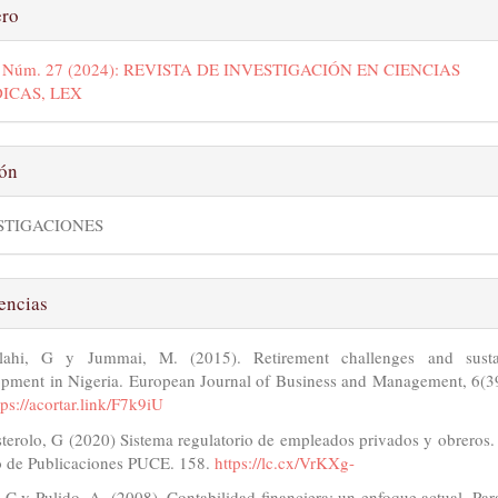
ro
7 Núm. 27 (2024): REVISTA DE INVESTIGACIÓN EN CIENCIAS
DICAS, LEX
ión
STIGACIONES
encias
lahi, G y Jummai, M. (2015). Retirement challenges and susta
opment in Nigeria. European Journal of Business and Management, 6(39
tps://acortar.link/F7k9iU
erolo, G (2020) Sistema regulatorio de empleados privados y obreros.
o de Publicaciones PUCE. 158.
https://lc.cx/VrKXg-
 C y Pulido, A. (2008). Contabilidad financiera: un enfoque actual. Par