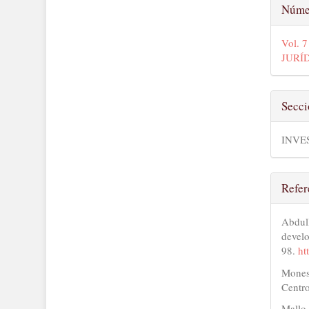
Núme
Vol. 
JURÍ
Secc
INVE
Refer
Abdul
devel
98.
ht
Monest
Centr
Mallo,