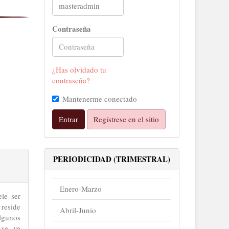
Contraseña
¿Has olvidado tu
contraseña?
Mantenerme conectado
Entrar
Regístrese en el sitio
PERIODICIDAD (TRIMESTRAL)
Enero-Marzo
le ser
 reside
Abril-Junio
lgunos
 se ve