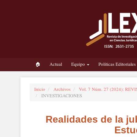
Navegación
principal
Contenido
principal
Barra
lateral
🏠
Actual
Equipo
Políticas Editoriales
Inicio
Archivos
Vol. 7 Núm. 27 (2024): R
INVESTIGACIONES
Realidades de la ju
Estu