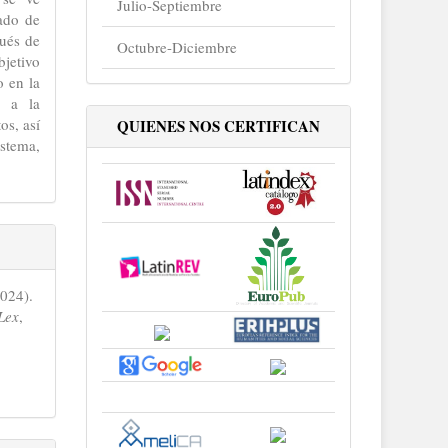
Julio-Septiembre
ado de
pués de
Octubre-Diciembre
bjetivo
o en la
o a la
os, así
QUIENES NOS CERTIFICAN
stema,
024).
Lex
,