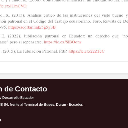
//lc.cx/lUmCVO
, X. (2013). Análisis crítico de las instituciones del visto bueno 
ción patronal en el Código del Trabajo ecuatoriano. Foro, Revista de D
9-95.
https://acortar.link/5g5y3B
, E. (2022). Jubilación patronal en Ecuador: un derecho que "n
arse" pero si repensarse.
https://lc.cx/SlBOom
J. (2015). La Jubilación Patronal. PBP.
https://lc.cx/22ZTcC
n de Contacto
 y Desarrollo Ecuador
B8 S4, frente al Terminal de Buses. Duran - Ecuador.
g