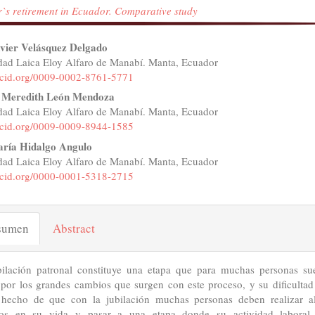
r`s retirement in Ecuador. Comparative study
tenido
vier Velásquez Delgado
dad Laica Eloy Alfaro de Manabí. Manta, Ecuador
ncipal
orcid.org/0009-0002-8761-5771
 Meredith León Mendoza
dad Laica Eloy Alfaro de Manabí. Manta, Ecuador
ículo
orcid.org/0009-0009-8944-1585
aría Hidalgo Angulo
dad Laica Eloy Alfaro de Manabí. Manta, Ecuador
orcid.org/0000-0001-5318-2715
sumen
Abstract
bilación patronal constituye una etapa que para muchas personas sue
l por los grandes cambios que surgen con este proceso, y su dificultad
 hecho de que con la jubilación muchas personas deben realizar a
os en su vida y pasar a una etapa donde su actividad laboral