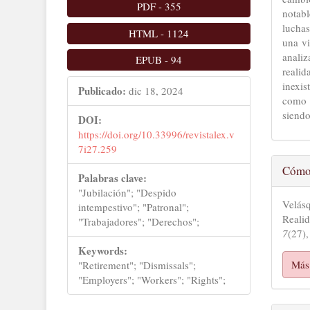
PDF
-
355
notab
luchas
HTML
-
1124
una vi
analiz
EPUB
-
94
reali
inexis
Publicado:
dic 18, 2024
como 
siendo
DOI:
https://doi.org/10.33996/revistalex.v
7i27.259
Det
Cómo 
Palabras clave:
del
"Jubilación"; "Despido
Velás
intempestivo"; "Patronal";
art
Realid
"Trabajadores"; "Derechos";
7
(27)
Keywords:
Más 
"Retirement"; "Dismissals";
"Employers"; "Workers"; "Rights";