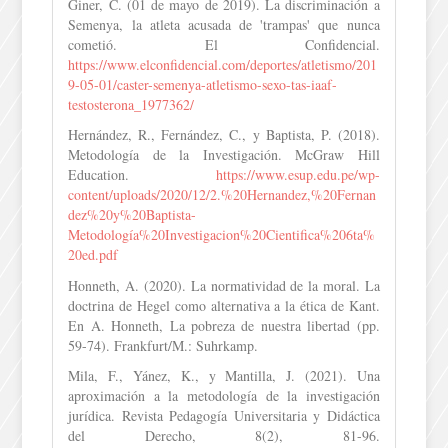
Giner, C. (01 de mayo de 2019). La discriminación a
Semenya, la atleta acusada de 'trampas' que nunca
cometió. El Confidencial.
https://www.elconfidencial.com/deportes/atletismo/201
9-05-01/caster-semenya-atletismo-sexo-tas-iaaf-
testosterona_1977362/
Hernández, R., Fernández, C., y Baptista, P. (2018).
Metodología de la Investigación. McGraw Hill
Education.
https://www.esup.edu.pe/wp-
content/uploads/2020/12/2.%20Hernandez,%20Fernan
dez%20y%20Baptista-
Metodología%20Investigacion%20Cientifica%206ta%
20ed.pdf
Honneth, A. (2020). La normatividad de la moral. La
doctrina de Hegel como alternativa a la ética de Kant.
En A. Honneth, La pobreza de nuestra libertad (pp.
59-74). Frankfurt/M.: Suhrkamp.
Mila, F., Yánez, K., y Mantilla, J. (2021). Una
aproximación a la metodología de la investigación
jurídica. Revista Pedagogía Universitaria y Didáctica
del Derecho, 8(2), 81-96.