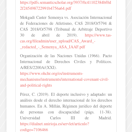
https://pdfs.semanticscholar.org/3937/0c41102384bf0d
2f245498722991b4756a64.pdf
Mokgadi Caster Semenya vs. Asociación Internacional
de Federaciones de Atletismo, CAS 2018/O/5794 &
CAS 2018/O/5798 (Tribunal de Arbitraje Deportivo
30 de abril de 2019).
https://www.tas-
cas.org/fileadmin/user_upload/CAS_Award_-
_redacted_-_Semenya_ASA_IAAF.pdf
Organización de las Naciones Unidas (1966). Pacto
Internacional de Derechos Civiles y Políticos.
A/RES/2200A/(XXI).
https://www.ohchr.org/es/instruments-
mechanisms/instruments/international-covenant-civil-
and-political-rights
Pérez, C. (2019). El deporte inclusivo y adaptado: un
análisis desde el derecho internacional de los derechos
humanos. En A. Millán, Régimen jurídico del deporte
de personas con discapacidad (págs. 11-38).
Universidad Carlos III de Madrid.
https://dialnet.unirioja.es/servlet/articulo?
codigo=7106466