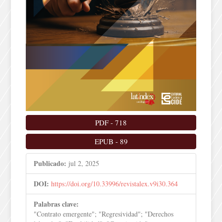
PDF
-
718
EPUB
-
89
Publicado:
jul 2, 2025
DOI:
https://doi.org/10.33996/revistalex.v9i30.364
Palabras clave:
"Contrato emergente"; "Regresividad"; "Derechos