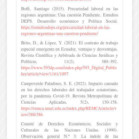
Boffi, Santiago (2015). Precariedad laboral en las
regiones argentinas: Una cuestión Pendiente. Estudios
DEPS. Desarrollo económico y Política Social.
https://estudiosdeps.org/precariedad-laboral-en-las-
regiones-argentinas-una-cuestion-pendiente/
Brito, D., & López, Y. (2021). El contrato de trabajo
especial emergente en Ecuador, ventajas y desventajas.
Revista Científica y Arbitrada de Ciencias Jurídicas y
Políticas, 11(2), 380–392.
https://www.593dp.com/index.php/593_Digital_Publis
her/article/view/1161/1097
Campoverde Paladines, S. E. (2022). Impacto causado
en los derechos laborales del trabajador ecuatoriano,
por la pandemia Covid-19. Revista Metropolitana de
Ciencias Aplicadas, 5(2), 150-158.
https://remca.umet.edu.ec/index.php/REMCA/article/v
iew/388/386
Comité de Derechos Económicos, Sociales y
Culturales de las Naciones Unidas. (1990).
Observación general N.º 3: La índole de las