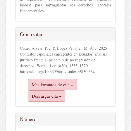
laboral para salvaguardar los derechos laborales
fundamentales.
Detalles
Cómo citar
del
artículo
Castro Alvear, P. ., & López Peñafiel, M. A. . (2025).
Contratos especiales emergentes en Ecuador: análisis
jurídico frente al principio de no regresión de
derechos.
Revista Lex
,
8
(30), 1555–1570.
https://doi.org/10.33996/revistalex.v9i30.364
Más formatos de cita
Descargar cita
Número