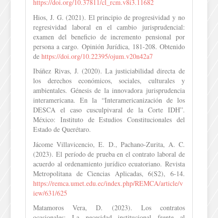
https://doi.org/10.37811/cl_rcm.v8i3.11682
Hios, J. G. (2021). El principio de progresividad y no
regresividad laboral en el cambio jurisprudencial:
examen del beneficio de incremento pensional por
persona a cargo. Opinión Jurídica, 181-208. Obtenido
de
https://doi.org/10.22395/ojum.v20n42a7
Ibáñez Rivas, J. (2020). La justiciabilidad directa de
los derechos económicos, sociales, culturales y
ambientales. Génesis de la innovadora jurisprudencia
interamericana. En la “Interamericanización de los
DESCA el caso cusculpivaral de la Corte IDH”.
México: Instituto de Estudios Constitucionales del
Estado de Querétaro.
Jácome Villavicencio, E. D., Pachano-Zurita, A. C.
(2023). El período de prueba en el contrato laboral de
acuerdo al ordenamiento jurídico ecuatoriano. Revista
Metropolitana de Ciencias Aplicadas, 6(S2), 6-14.
https://remca.umet.edu.ec/index.php/REMCA/article/v
iew/631/625
Matamoros Vera, D. (2023). Los contratos
ocasionales: La necesidad institucional frente al