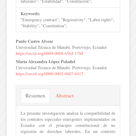
laborales"; "Estabilidad"; "Constitución";
Keywords:
"Emergency contract"; "Regressivity"; "Labor rights";
"Stability"; "Constitution";
Contenido
Paulo Castro Alvear
Universidad Técnica de Manabí. Portoviejo, Ecuador
principal
https://orcid.org/0009-0008-6564-1788
del
María Alexandra López Peñafiel
Universidad Técnica de Manabí. Portoviejo, Ecuador
artículo
https://orcid.org/0000-0003-0887-0417
Resumen
Abstract
La presente investigación analiza la compatibilidad de
los contratos especiales emergentes implementados en
Ecuador con el principio constitucional de no
regresión de derechos laborales. En un contexto