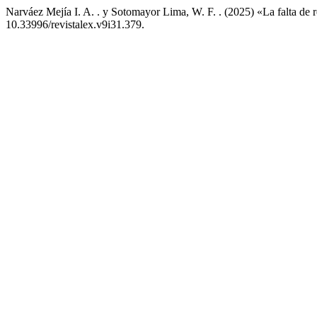
Narváez Mejía I. A. . y Sotomayor Lima, W. F. . (2025) «La falta de 
10.33996/revistalex.v9i31.379.