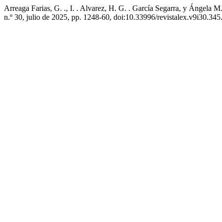
Arreaga Farias, G. ., I. . Alvarez, H. G. . García Segarra, y Ángela 
n.º 30, julio de 2025, pp. 1248-60, doi:10.33996/revistalex.v9i30.345