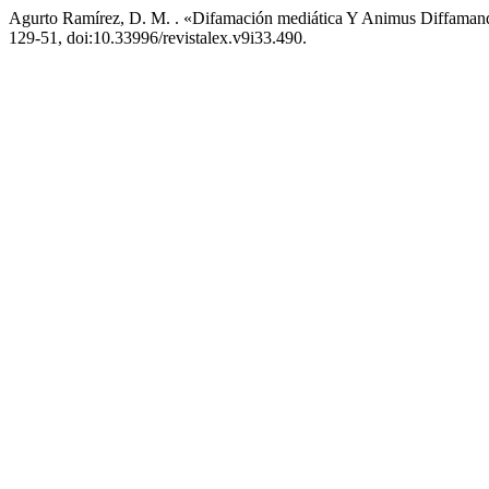
Agurto Ramírez, D. M. . «Difamación mediática Y Animus Diffamandi
129-51, doi:10.33996/revistalex.v9i33.490.