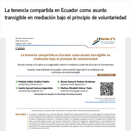
Volver
La tenencia compartida en Ecuador como asunto
a
transigible en mediación bajo el principio de voluntariedad
los
detalles
del
De
De
artículo
P