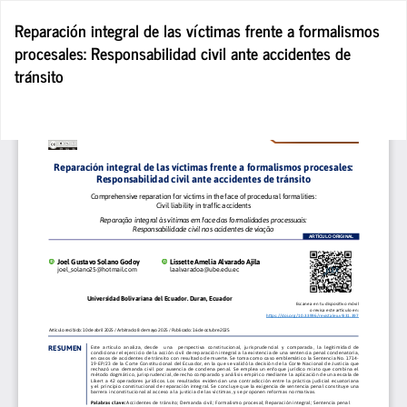
Volver
Reparación integral de las víctimas frente a formalismos
a
procesales: Responsabilidad civil ante accidentes de
los
tránsito
detalles
del
artículo
De
De
P