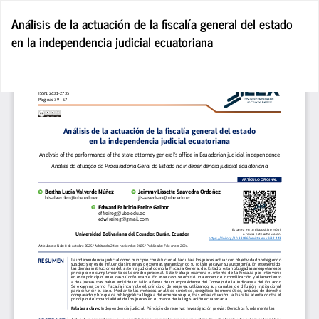
Volver
Análisis de la actuación de la fiscalía general del estado
a
en la independencia judicial ecuatoriana
los
detalles
del
De
De
artículo
P