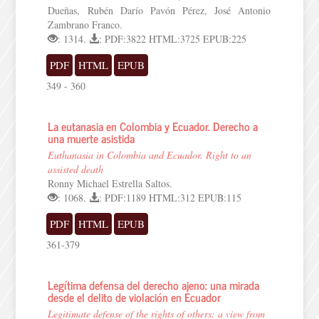
Dueñas, Rubén Darío Pavón Pérez, José Antonio
Zambrano Franco.
: 1314.
: PDF:3822 HTML:3725 EPUB:225
PDF
HTML
EPUB
349 - 360
La eutanasia en Colombia y Ecuador. Derecho a
una muerte asistida
Euthanasia in Colombia and Ecuador. Right to an
assisted death
Ronny Michael Estrella Saltos.
: 1068.
: PDF:1189 HTML:312 EPUB:115
PDF
HTML
EPUB
361-379
Legítima defensa del derecho ajeno: una mirada
desde el delito de violación en Ecuador
Legitimate defense of the rights of others: a view from