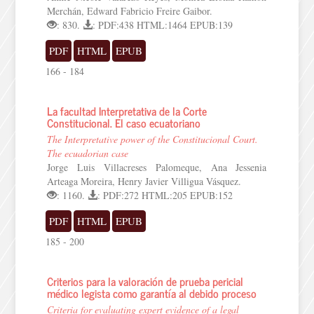
Merchán, Edward Fabricio Freire Gaibor.
: 830.
: PDF:438 HTML:1464 EPUB:139
PDF
HTML
EPUB
166 - 184
La facultad Interpretativa de la Corte
Constitucional. El caso ecuatoriano
The Interpretative power of the Constitucional Court.
The ecuadorian case
Jorge Luis Villacreses Palomeque, Ana Jessenia
Arteaga Moreira, Henry Javier Villigua Vásquez.
: 1160.
: PDF:272 HTML:205 EPUB:152
PDF
HTML
EPUB
185 - 200
Criterios para la valoración de prueba pericial
médico legista como garantía al debido proceso
Criteria for evaluating expert evidence of a legal