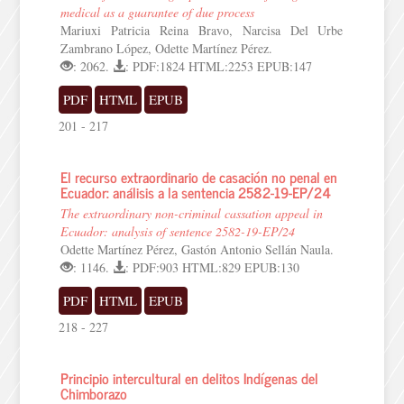
medical as a guarantee of due process
Mariuxi Patricia Reina Bravo, Narcisa Del Urbe
Zambrano López, Odette Martínez Pérez.
: 2062.
: PDF:1824 HTML:2253 EPUB:147
PDF
HTML
EPUB
201 - 217
El recurso extraordinario de casación no penal en
Ecuador: análisis a la sentencia 2582-19-EP/24
The extraordinary non-criminal cassation appeal in
Ecuador: analysis of sentence 2582-19-EP/24
Odette Martínez Pérez, Gastón Antonio Sellán Naula.
: 1146.
: PDF:903 HTML:829 EPUB:130
PDF
HTML
EPUB
218 - 227
Principio intercultural en delitos Indígenas del
Chimborazo