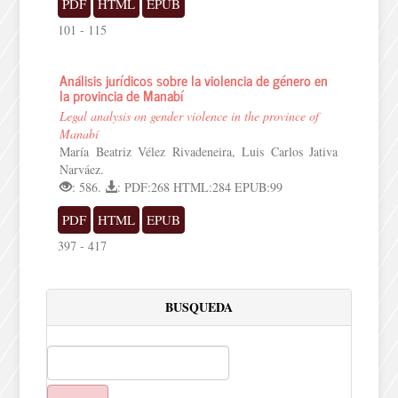
PDF
HTML
EPUB
101 - 115
Análisis jurídicos sobre la violencia de género en
la provincia de Manabí
Legal analysis on gender violence in the province of
Manabí
María Beatriz Vélez Rivadeneira, Luis Carlos Jativa
Narváez.
: 586.
: PDF:268 HTML:284 EPUB:99
PDF
HTML
EPUB
397 - 417
BUSQUEDA