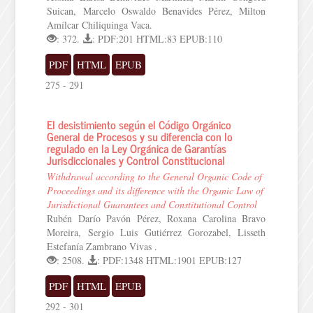
Suican, Marcelo Oswaldo Benavides Pérez, Milton
Amílcar Chiliquinga Vaca.
: 372.
: PDF:201 HTML:83 EPUB:110
PDF
HTML
EPUB
275 - 291
El desistimiento según el Código Orgánico
General de Procesos y su diferencia con lo
regulado en la Ley Orgánica de Garantías
Jurisdiccionales y Control Constitucional
Withdrawal according to the General Organic Code of
Proceedings and its difference with the Organic Law of
Jurisdictional Guarantees and Constitutional Control
Rubén Darío Pavón Pérez, Roxana Carolina Bravo
Moreira, Sergio Luis Gutiérrez Gorozabel, Lisseth
Estefanía Zambrano Vivas .
: 2508.
: PDF:1348 HTML:1901 EPUB:127
PDF
HTML
EPUB
292 - 301