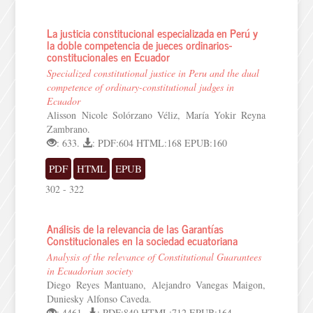
La justicia constitucional especializada en Perú y
la doble competencia de jueces ordinarios-
constitucionales en Ecuador
Specialized constitutional justice in Peru and the dual
competence of ordinary-constitutional judges in
Ecuador
Alisson Nicole Solórzano Véliz, María Yokir Reyna
Zambrano.
: 633.
: PDF:604 HTML:168 EPUB:160
PDF
HTML
EPUB
302 - 322
Análisis de la relevancia de las Garantías
Constitucionales en la sociedad ecuatoriana
Analysis of the relevance of Constitutional Guarantees
in Ecuadorian society
Diego Reyes Mantuano, Alejandro Vanegas Maigon,
Duniesky Alfonso Caveda.
: 4461.
: PDF:840 HTML:712 EPUB:164