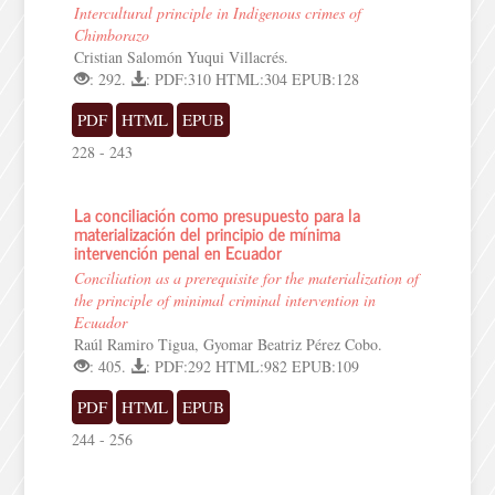
Intercultural principle in Indigenous crimes of
Chimborazo
Cristian Salomón Yuqui Villacrés.
: 292.
: PDF:310 HTML:304 EPUB:128
PDF
HTML
EPUB
228 - 243
La conciliación como presupuesto para la
materialización del principio de mínima
intervención penal en Ecuador
Conciliation as a prerequisite for the materialization of
the principle of minimal criminal intervention in
Ecuador
Raúl Ramiro Tigua, Gyomar Beatriz Pérez Cobo.
: 405.
: PDF:292 HTML:982 EPUB:109
PDF
HTML
EPUB
244 - 256